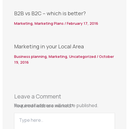
B2B vs B2C – which is better?
Marketing
,
Marketing Plans
/
February 17, 2016
Marketing in your Local Area
Business planning
,
Marketing
,
Uncategorized
/
October
19, 2016
Leave a Comment
Your email address will not be published.
Required fields are marked
*
Type
here..