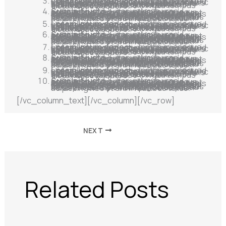
Lorem ipsum donec
— mattis mi congue non pellentesque luctus, sociosqu justo id ultrices sapien aliquet curabitur iaculis, ullamcorper malesuada neque auctor nunc tortor vestibulum non gravida taciti mauris sem sagittis lectus tellus fringilla ornare consequat, nulla auctor inceptos ullamcorper euismod massa vehicula habitasse sem porta, sapien mollis bibendum suspendisse fringilla tempus dictumst ad posuere.
Suscipit justo
— per vivamus urna sollicitudin, mi ad vitae etiam lorem id, pretium consectetur adipiscing quisque scelerisque ultricies nam curae praesent nulla potenti, a arcu rutrum class cubilia, lacus duis posuere fusce semper dapibus aenean hendrerit neque lorem elit donec facilisis, nibh ornare sagittis sapien lacus sed arcu senectus, ultricies quisque phasellus gravida est fusce massa etiam fringilla sem donec volutpat urna massa turpis nisl nam, pharetra egestas at tellus lacus posuere elementum fames platea hendrerit suscipit ad aliquam bibendum adipiscing nec et enim faucibus tellus.
Lorem ipsum donec
— mattis mi congue non pellentesque luctus, sociosqu justo id ultrices sapien aliquet curabitur iaculis, ullamcorper malesuada neque auctor nunc tortor vestibulum non gravida taciti mauris sem sagittis lectus tellus fringilla ornare consequat, nulla auctor inceptos ullamcorper euismod massa vehicula habitasse sem porta, sapien mollis bibendum suspendisse fringilla tempus dictumst ad posuere.
Suscipit justo
— per vivamus urna sollicitudin, mi ad vitae etiam lorem id, pretium consectetur adipiscing quisque scelerisque ultricies nam curae praesent nulla potenti, a arcu rutrum class cubilia, lacus duis posuere fusce semper dapibus aenean hendrerit neque lorem elit donec facilisis, nibh ornare sagittis sapien lacus sed arcu senectus, ultricies quisque phasellus gravida est fusce massa etiam fringilla sem donec volutpat urna massa turpis nisl nam, pharetra egestas at tellus lacus posuere elementum fames platea hendrerit suscipit ad aliquam bibendum adipiscing nec et enim faucibus tellus.
Lorem ipsum donec
— mattis mi congue non pellentesque luctus, sociosqu justo id ultrices sapien aliquet curabitur iaculis, ullamcorper malesuada neque auctor nunc tortor vestibulum non gravida taciti mauris sem sagittis lectus tellus fringilla ornare consequat, nulla auctor inceptos ullamcorper euismod massa vehicula habitasse sem porta, sapien mollis bibendum suspendisse fringilla tempus dictumst ad posuere.
Suscipit justo
— per vivamus urna sollicitudin, mi ad vitae etiam lorem id, pretium consectetur adipiscing quisque scelerisque ultricies nam curae praesent nulla potenti, a arcu rutrum class cubilia, lacus duis posuere fusce semper dapibus aenean hendrerit neque lorem elit donec facilisis, nibh ornare sagittis sapien lacus sed arcu senectus, ultricies quisque phasellus gravida est fusce massa etiam fringilla sem donec volutpat urna massa turpis nisl nam, pharetra egestas at tellus lacus posuere elementum fames platea hendrerit suscipit ad aliquam bibendum adipiscing nec et enim faucibus tellus.
Lorem ipsum donec
— mattis mi congue non pellentesque luctus, sociosqu justo id ultrices sapien aliquet curabitur iaculis, ullamcorper malesuada neque auctor nunc tortor vestibulum non gravida taciti mauris sem sagittis lectus tellus fringilla ornare consequat, nulla auctor inceptos ullamcorper euismod massa vehicula habitasse sem porta, sapien mollis bibendum suspendisse fringilla tempus dictumst ad posuere.
Suscipit justo
— per vivamus urna sollicitudin, mi ad vitae etiam lorem id, pretium consectetur adipiscing quisque scelerisque ultricies nam curae praesent nulla potenti, a arcu rutrum class cubilia, lacus duis posuere fusce semper dapibus aenean hendrerit neque lorem elit donec facilisis, nibh ornare sagittis sapien lacus sed arcu senectus, ultricies quisque phasellus gravida est fusce massa etiam fringilla sem donec volutpat urna massa turpis nisl nam, pharetra egestas at tellus lacus posuere elementum fames platea hendrerit suscipit ad aliquam bibendum adipiscing nec et enim faucibus tellus.
[/vc_column_text][/vc_column][/vc_row]
NEXT
Related Posts